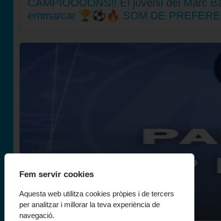
CAMPIOOOONS!! El juvenil del Marc Bart
emmarcar 🏆⚽🔥 SOM DE PREFERE
Fem servir cookies
Aquesta web utilitza cookies pròpies i de tercers
per analitzar i millorar la teva experiència de
navegació.