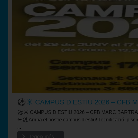
⚽☀️ CAMPUS D’ESTIU 2026 – CFB 
⚽☀️ CAMPUS D’ESTIU 2026 – CFB MARC BARTRA
☀️⚽Arriba el nostre campus d'estiu! Tecnificació, piscina
...
Llegeix més …