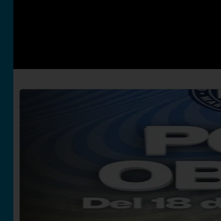
Futbol Club Vilafranca de Tercera Divisió