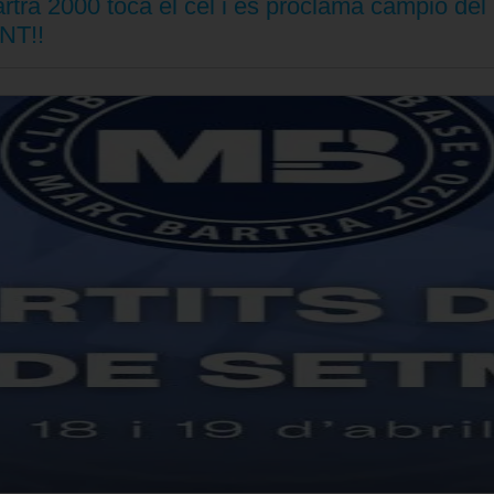
ra 2000 toca el cel i es proclama campió de
NT!!