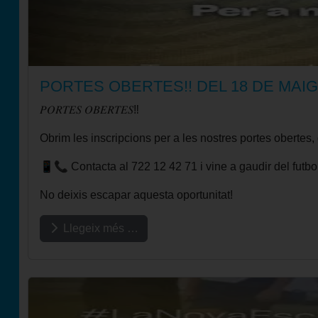
PORTES OBERTES!! DEL 18 DE MAIG
𝑃𝑂𝑅𝑇𝐸𝑆 𝑂𝐵𝐸𝑅𝑇𝐸𝑆‼️
Obrim les inscripcions per a les nostres portes obertes, 
📱📞 Contacta al 722 12 42 71 i vine a gaudir del futbo
No deixis escapar aquesta oportunitat!
Llegeix més …