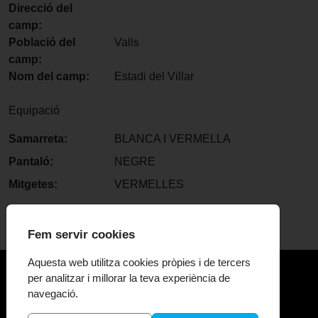
Direcció del
camp:
Població del
Valls
camp:
Nom del camp:
Estadi del Villar
Equipació
Samarreta:
BLANCA I VERMELLA
Pantaló:
NEGRE
Mitgetes:
VERMELLES
Fem servir cookies
Aquesta web utilitza cookies pròpies i de tercers
per analitzar i millorar la teva experiència de
navegació.
El Centenari