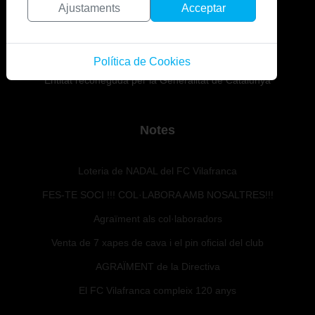
Ajustaments
Acceptar
Política de Cookies
Entitat reconeguda per la Generalitat de Catalunya
Notes
Loteria de NADAL del FC Vilafranca
FES-TE SOCI !!! COL·LABORA AMB NOSALTRES!!!
Agraïment als col·laboradors
Venta de 7 xapes de cava i el pin oficial del club
AGRAÏMENT de la Directiva
El FC Vilafranca compleix 120 anys