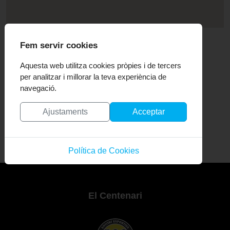
Fem servir cookies
Equipació
Aquesta web utilitza cookies pròpies i de tercers
per analitzar i millorar la teva experiència de
Samarreta:
Quatribarrada
navegació.
Pantaló:
BLAU
Ajustaments
Acceptar
Mitgetes:
VERMELLES
Política de Cookies
El Centenari