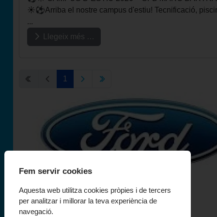
☀️⚽Arriba el nostre campus d'estiu! Tecnificació, piscina
...
Llegeix més …
1
Fem servir cookies
Aquesta web utilitza cookies pròpies i de tercers
per analitzar i millorar la teva experiència de
navegació.