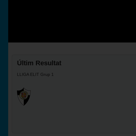
Futbol Club Vilafranca de Tercera Divisió
Últim Resultat
LLIGA ELIT Grup 1