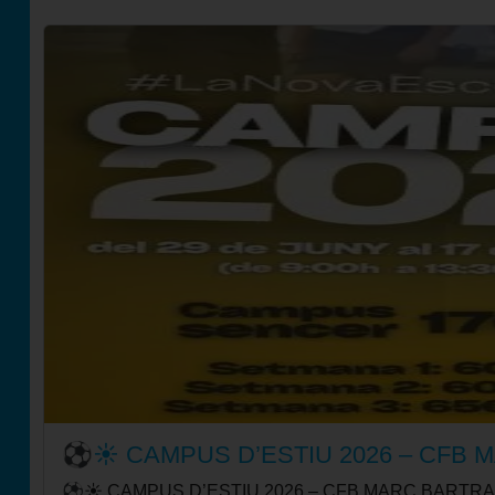
⚽☀️ CAMPUS D’ESTIU 2026 – CFB 
⚽☀️ CAMPUS D’ESTIU 2026 – CFB MARC BARTRA