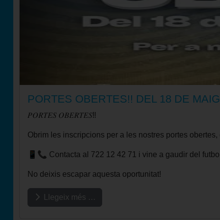
PORTES OBERTES!! DEL 18 DE MAIG
𝑃𝑂𝑅𝑇𝐸𝑆 𝑂𝐵𝐸𝑅𝑇𝐸𝑆‼️
Obrim les inscripcions per a les nostres portes obertes, 
📱📞 Contacta al 722 12 42 71 i vine a gaudir del futbo
No deixis escapar aquesta oportunitat!
Llegeix més …