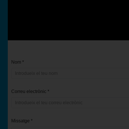
Futbol Club Vilafranca de Tercera Divisió
Nom
*
Correu electrònic
*
Missatge
*