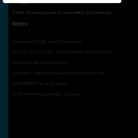
Entitat reconeguda per la Generalitat de Catalunya
Notes
Loteria de NADAL del FC Vilafranca
FES-TE SOCI !!! COL·LABORA AMB NOSALTRES!!!
Agraïment als col·laboradors
Venta de 7 xapes de cava i el pin oficial del club
AGRAÏMENT de la Directiva
El FC Vilafranca compleix 120 anys