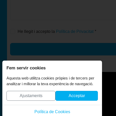
He llegit i accepto la
Política de Privacitat
*
Fem servir cookies
Aquesta web utilitza cookies pròpies i de tercers per
analitzar i millorar la teva experiència de navegació.
El Centenari
Ajustaments
Acceptar
Política de Cookies