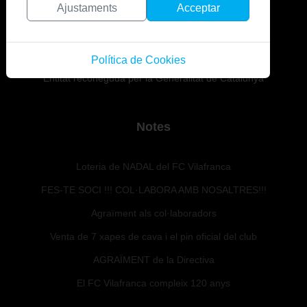
Ajustaments
Acceptar
Política de Cookies
Entitat reconeguda per la Generalitat de Catalunya
Notes
Loteria de NADAL del FC Vilafranca
FES-TE SOCI !!! COL·LABORA AMB NOSALTRES!!!
Agraïment als col·laboradors
Venta de 7 xapes de cava i el pin oficial del club
AGRAÏMENT de la Directiva
El FC Vilafranca compleix 120 anys