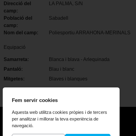
Direcció del
LA PALMA, S/N
camp:
Població del
Sabadell
camp:
Nom del camp:
Poliesportiu ARRAHONA-MERINALS
Equipació
Samarreta:
Blanca i blava - Arlequinada
Pantaló:
Blau i blanc
Mitgetes:
Blaves i blanques
Fem servir cookies
Aquesta web utilitza cookies pròpies i de tercers
per analitzar i millorar la teva experiència de
navegació.
El Centenari