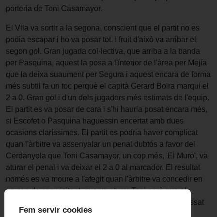
porteria de Toni Casamayor.
El Vila va sortir a la segona, conscient que el partit no es
podia escapar i ho va posar tot. I fruit d'això va arribar el
segon gol. Gran jugada col·lectiva, que arriba a la banda
per Pasquina, aquest la posa a l'ínterior de l'àrea per Mejía
que la deixa suaument per Segura i aquest encara de forma
més subtil fa un toc perquè el capità Gerard Boira marqui el
2 a 0. Gran gol i d'un dels jugadors més estimats de l'equip.
El partit es va posar de cara i s'hi hauria posat encara més,
si Escofet o Pasquina haguessin encertat amb dues
ocasions claríssimes. El partit es podria haver complicat
quan l'àrbitre va assenyalar un penal dubtós a favor del
Cerdanyola que Toni Casamayor, un cop més, 'El Muro', va
aturar el penal i va deixar el 2 a 0 al marcador. El resultat
només es va moure a l'afegit quan l'àrbitre va concedir en
un cop de cap visitant, que va aturar Toni però que el
col·legiat va donar gol en considerar que havia traspassat
Fem servir cookies
la línia en una decisió incomprensible.