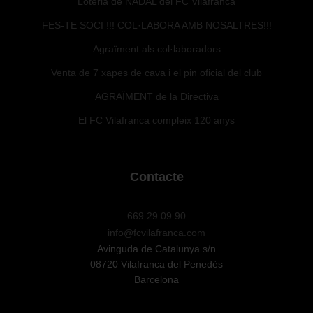
Loteria de NADAL del FC Vilafranca
FES-TE SOCI !!! COL·LABORA AMB NOSALTRES!!!
Agraïment als col·laboradors
Venta de 7 xapes de cava i el pin oficial del club
AGRAÏMENT de la Directiva
El FC Vilafranca compleix 120 anys
Contacte
669 29 09 90
info@fcvilafranca.com
Avinguda de Catalunya s/n
08720 Vilafranca del Penedès
Barcelona