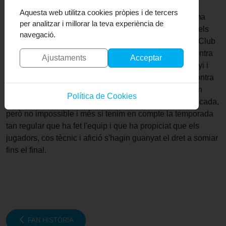
Aquesta web utilitza cookies pròpies i de tercers
Amb aquesta victòria els penedesencs arriben a l'última
per analitzar i millorar la teva experiència de
jornada amb 47 punts i en tercera posició. Així doncs, els
navegació.
càlculs són fàcils. El Vila necessita guanyar al Esport Club
Granollers aquest diumenge i que el Terrassa perdi contra
Ajustaments
Acceptar
el Girona B. Una altra opció és que el Vilafranca guanyi i
que el Terrassa empati els dos partits que li queden contra
els gironins (dimecres en partit pendent) i diumenge en
Política de Cookies
l'última jornada de la segona fase. Combinació complicada,
però no impossible i més si tenim en compte la temporada
tan regular que ha fet l'equip i que ha propiciat que els
jugadors, cos tècnic i afició s'hagin guanyat el dret a somiar
fins el final.
FAN HISTÒRIA