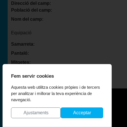
Direcció del camp:
Població del camp:
Nom del camp:
Equipació
Samarreta:
Pantaló:
Mitgetes:
Fem servir cookies
Aquesta web utilitza cookies pròpies i de tercers
per analitzar i millorar la teva experiència de
navegació.
El Centenari
Ajustaments
Acceptar