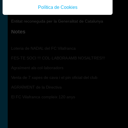
Política de Cookies
Entitat reconeguda per la Generalitat de Catalunya
Notes
Loteria de NADAL del FC Vilafranca
FES-TE SOCI !!! COL·LABORA AMB NOSALTRES!!!
Agraïment als col·laboradors
Venta de 7 xapes de cava i el pin oficial del club
AGRAÏMENT de la Directiva
El FC Vilafranca compleix 120 anys