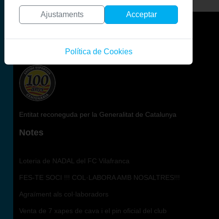
Ajustaments
Acceptar
El Centenari
Política de Cookies
Entitat reconeguda per la Generalitat de Catalunya
Notes
Loteria de NADAL del FC Vilafranca
FES-TE SOCI !!! COL·LABORA AMB NOSALTRES!!!
Agraïment als col·laboradors
Venta de 7 xapes de cava i el pin oficial del club