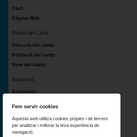
Club:
Pàgina Web:
Dades del Camp
Direcció del camp:
Població del camp:
Nom del camp:
Equipació
Samarreta:
Pantaló:
Fem servir cookies
Mitgetes:
Aquesta web utilitza cookies pròpies i de tercers
per analitzar i millorar la teva experiència de
navegació.