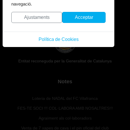
navegació.
Ajustaments
Acceptar
El Centenari
Política de Cookies
Entitat reconeguda per la Generalitat de Catalunya
Notes
Loteria de NADAL del FC Vilafranca
FES-TE SOCI !!! COL·LABORA AMB NOSALTRES!!!
Agraïment als col·laboradors
Venta de 7 xapes de cava i el pin oficial del club