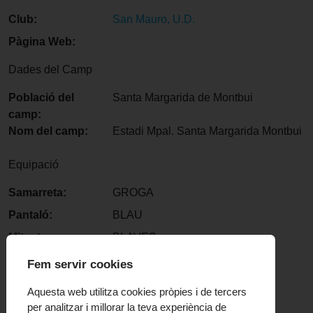
Club:
San Mauro, U.D.
Pàgina Web:
Dades del Camp
Població del
Santa Margarida de Montbui
camp:
Nom del camp:
Estadi Mpal. Santa Margarida Montbui
Equipació
Samarreta:
GROGA
Pantaló:
BLAU
Mitgetes:
BLAVES
Fem servir cookies
Aquesta web utilitza cookies pròpies i de tercers
per analitzar i millorar la teva experiència de