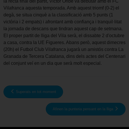
la recta final del partit, Victor Oribe va debutar amb el FC
Vilafranca aquesta temporada. Amb aquest triomf (0-2) el
degà, se situa cinquè a la classificació amb 5 punts (1
victòria i 2 empats) i afrontant amb confiança i tranquil·litat
la jornada de descans que tindran aquest cap de setmana.
El proper partit de lliga del Vila serà, el dissabte 2 d'octubre
a casa, contra la UE Figueres. Abans però, aquest dimecres
(20h) el Futbol Club Vilafranca jugarà un amistós contra La
Granada de Tercera Catalana, dins dels actes del Centenari
del conjunt veí en un dia que serà molt especial.
Superats en tot moment
Afinen la punteria pensant en la lliga