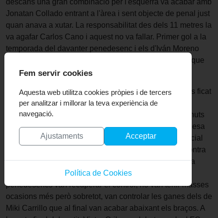
descans una gran combinació per l'esquerra va acabar amb
Jonatan Collado entrant a l'àrea i sent objecte de penal just
quan anava a xutar. La responsabilitat des dels 11 metres la
va agafar Carlos Cano i aquest no va fallar. Primer gol a la
temporada del davanter penedesenc i els d'Iván Moreno
que trobaven la recompensa a la bona primera meitat que
havien realitzat.
Fem servir cookies
La segona part va començar amb un Castelldefels més ficat
Aquesta web utilitza cookies pròpies i de tercers
i pressionant la sortida de pilota dels d'Ivan Moreno.
per analitzar i millorar la teva experiència de
navegació.
Incòmodes i sense la clarividència dels primers 45 minuts
els penedesencs no patien en excés gràcies a la solidesa
Ajustaments
Acceptar
defensiva que està mostrant l'equip en aquest tram inicial
de lliga. I quan més buscava el Castelldefels el gol, contra
de llibre del Vila, assistència màgica de David Acedo a
l'espai i gol de Jonatan Collado. Amb el 0 a 2 els
Política de Cookies
penedesencs van recuperar el control, no van tenir masses
ocasions més però sobretot, van controlar les ganes dels de
Miki Carrillo que al final van acabar abaixant els braços. A